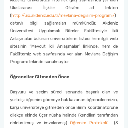
Akdeniz Üniversitesi internet giriş sayfasında yer alan
Uluslararası İlişkiler Ofisi’ne ait linkten
Müfredatlar
(
http://uio.akdeniz.edu.tr/mevlana-degisim-programi/
)
detaylı bilgi sağlamaları mümkündür. Akdeniz
Öğrenim Planı ve Ders İçerikleri
Üniversitesi Uygulamalı Bilimler Fakültesiyle İkili
Anlaşmaları bulunan üniversitelerin listesi hem ilgili web
sitesinin “Mevcut İkili Anlaşmalar” linkinde, hem de
Fakültemiz web sayfasında yer alan Mevlana Değişim
Programı linkinde sunulmuştur.
Öğrenciler Gitmeden Önce
Başvuru ve seçim süreci sonunda başarılı olan ve
yurtdışı öğrenim görmeye hak kazanan öğrencilerimizin,
karşı üniversiteye gitmeden önce Birim Koordinatörüne
dilekçe ekinde üçer nüsha halinde (kendileri tarafından
doldurulmuş ve imzalanmış)
Öğrenim Protokolü
(3