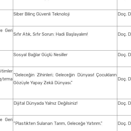
Siber Bilinç Güvenli Teknoloji
Doç. D
ve Geri
Sıfır Atık, Sıfır Sorun: Hadi Başlayalım!
Doç. D
Sosyal Bağlar Güçlü Nesiller
Doç. D
timler
“Geleceğin Zihinleri; Geleceğin Dünyası! Çocukların
ştırma
Doç. D
Gözüyle Yapay Zekâ Dünyası.”
Dijital Dünyada Yalnız Değilsiniz!
Doç. D
e Geri
“Plastikten Sulanan Tarım, Geleceğe Yatırım.”
Doç. D