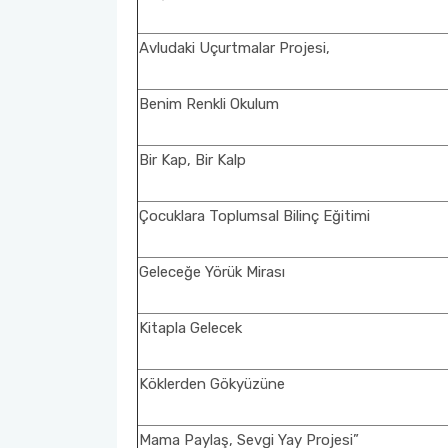
Müfredatlar
Avludaki Uçurtmalar Projesi,
Öğrenim Planı ve Ders İçerikleri
Benim Renkli Okulum
Bir Kap, Bir Kalp
Çocuklara Toplumsal Bilinç Eğitimi
Geleceğe Yörük Mirası
Kitapla Gelecek
Köklerden Gökyüzüne
Mama Paylaş, Sevgi Yay Projesi”