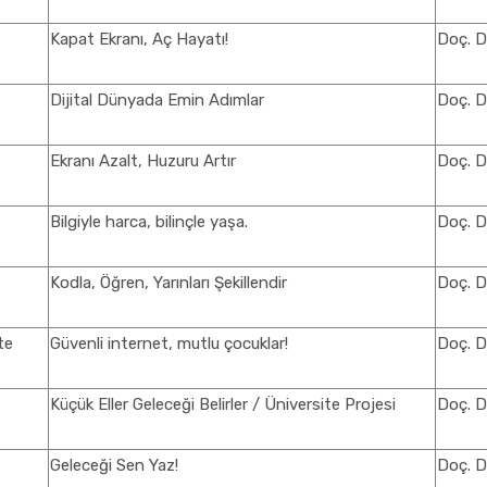
Kapat Ekranı, Aç Hayatı!
Doç. D
Dijital Dünyada Emin Adımlar
Doç. D
Ekranı Azalt, Huzuru Artır
Doç. D
Bilgiyle harca, bilinçle yaşa.
Doç. D
Kodla, Öğren, Yarınları Şekillendir
Doç. D
te
Güvenli internet, mutlu çocuklar!
Doç. D
Küçük Eller Geleceği Belirler / Üniversite Projesi
Doç. D
Geleceği Sen Yaz!
Doç. D