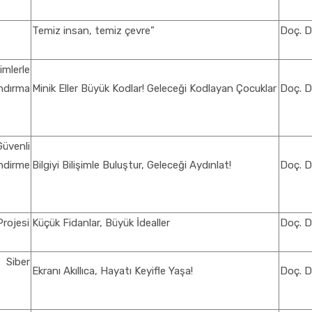
Temiz insan, temiz çevre”
Doç. D
imlerle
ndırma
Minik Eller Büyük Kodlar! Geleceği Kodlayan Çocuklar
Doç. D
Güvenli
ndirme
Bilgiyi Bilişimle Buluştur, Geleceği Aydınlat!
Doç. D
Projesi
Küçük Fidanlar, Büyük İdealler
Doç. D
 Siber
Ekranı Akıllıca, Hayatı Keyifle Yaşa!
Doç. D