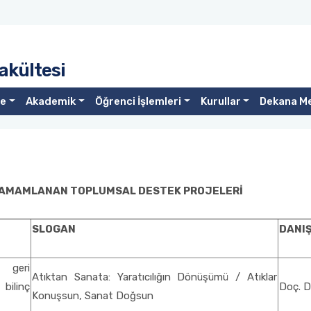
akültesi
te
Akademik
Öğrenci İşlemleri
Kurullar
Dekana M
 TAMAMLANAN TOPLUMSAL DESTEK PROJELERİ
SLOGAN
DANI
ı geri
Atıktan Sanata: Yaratıcılığın Dönüşümü / Atıklar
ilinç
Doç. D
Konuşsun, Sanat Doğsun