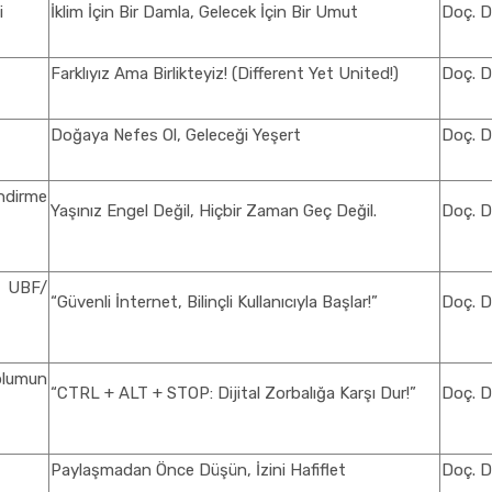
i
İklim İçin Bir Damla, Gelecek İçin Bir Umut
Doç. D
Farklıyız Ama Birlikteyiz! (Different Yet United!)
Doç. D
Doğaya Nefes Ol, Geleceği Yeşert
Doç. D
endirme
Yaşınız Engel Değil, Hiçbir Zaman Geç Değil.
Doç. D
mı UBF/
“Güvenli İnternet, Bilinçli Kullanıcıyla Başlar!”
Doç. D
oplumun
“CTRL + ALT + STOP: Dijital Zorbalığa Karşı Dur!”
Doç. D
Paylaşmadan Önce Düşün, İzini Hafiflet
Doç. D