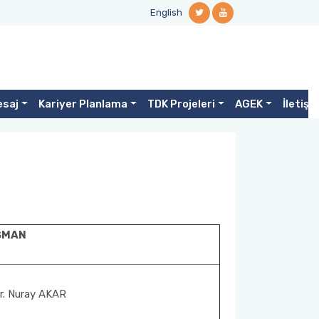
English
esaj
Kariyer Planlama
TDK Projeleri
AGEK
İletişi
ŞMAN
r. Nuray AKAR