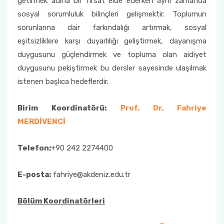
getirmek adına bir fırsat elde ederken aynı zamanda
sosyal sorumluluk bilinçleri gelişmektir. Toplumun
Müfredatlar
sorunlarına dair farkındalığı artırmak, sosyal
eşitsizliklere karşı duyarlılığı geliştirmek, dayanışma
Öğrenim Planı ve Ders İçerikleri
duygusunu güçlendirmek ve topluma olan aidiyet
duygusunu pekiştirmek bu dersler sayesinde ulaşılmak
istenen başlıca hedeflerdir.
Birim Koordinatörü:
Prof. Dr. Fahriye
MERDİVENCİ
Telefon:
+90 242 2274400
E-posta:
fahriye@akdeniz.edu.tr
Bölüm Koordinatörleri