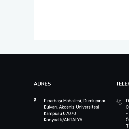
Müfredatlar
Öğrenim Planı ve Ders İçerikleri
ADRES
TELE
Pınarbaşı Mahallesi, Dumlupınar
D
Bulvarı, Akdeniz Üniversitesi
Ö
Kampusü 07070
-
Konyaaltı/ANTALYA
Ö
T