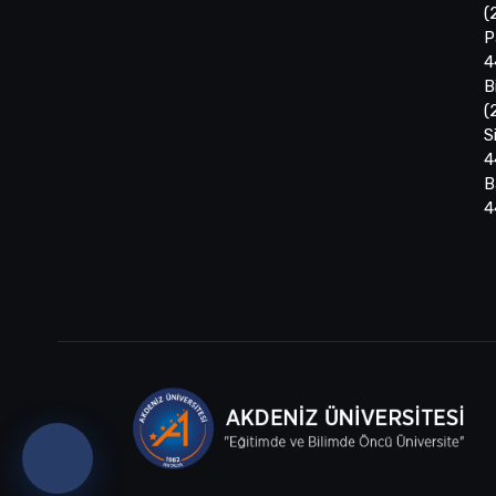
(
P
4
B
(
S
4
B
4