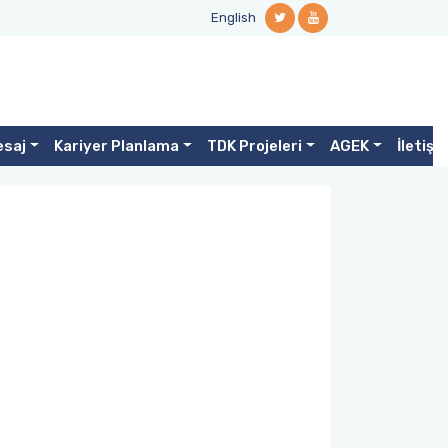
English
esaj
Kariyer Planlama
TDK Projeleri
AGEK
İletişi