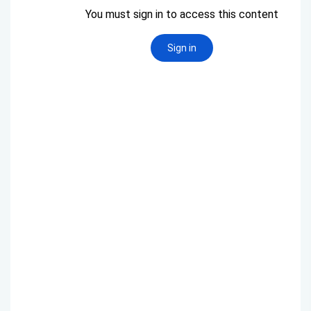
Müfredatlar
Öğrenim Planı ve Ders İçerikleri