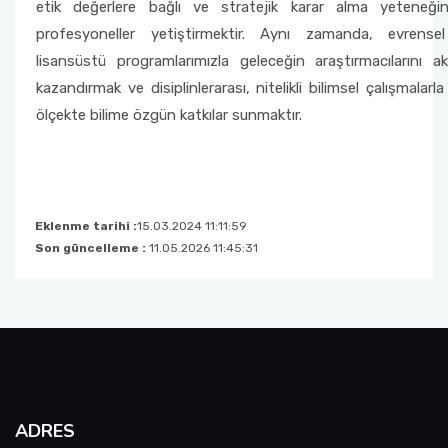
etik değerlere bağlı ve stratejik karar alma yeteneğine
profesyoneller yetiştirmektir. Aynı zamanda, evrensel
Müfredatlar
lisansüstü programlarımızla geleceğin araştırmacılarını 
Öğrenim Planı ve Ders İçerikleri
kazandırmak ve disiplinlerarası, nitelikli bilimsel çalışmalarl
ölçekte bilime özgün katkılar sunmaktır.
Eklenme tarihi :
15.03.2024 11:11:59
Son güncelleme :
11.05.2026 11:45:31
ADRES