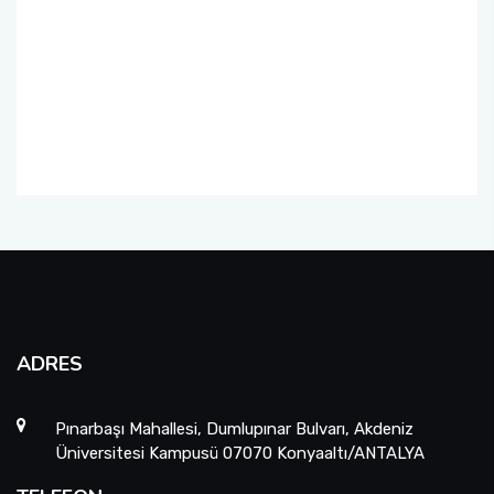
Müfredatlar
Öğrenim Planı ve Ders İçerikleri
ADRES
Pınarbaşı Mahallesi, Dumlupınar Bulvarı, Akdeniz
Üniversitesi Kampusü 07070 Konyaaltı/ANTALYA