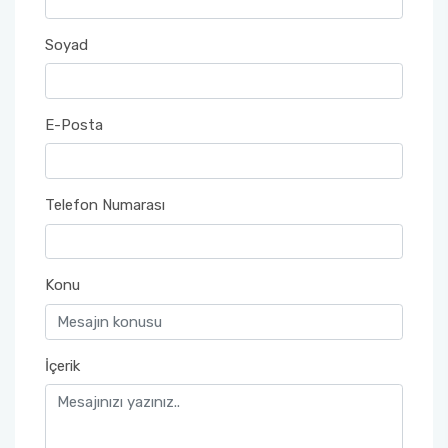
Müfredatlar
Soyad
Öğrenim Planı ve Ders İçerikleri
E-Posta
Telefon Numarası
Konu
İçerik