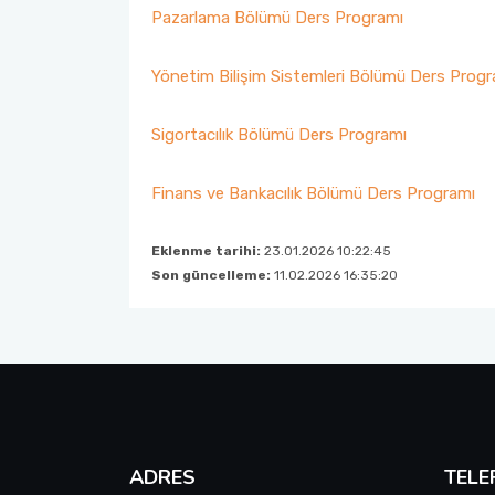
Pazarlama Bölümü Ders Programı
Müfredatlar
Yönetim Bilişim Sistemleri Bölümü Ders Progr
Öğrenim Planı ve Ders İçerikleri
Sigortacılık Bölümü Ders Programı
Finans ve Bankacılık Bölümü Ders Programı
Eklenme tarihi:
23.01.2026 10:22:45
Son güncelleme:
11.02.2026 16:35:20
ADRES
TELE