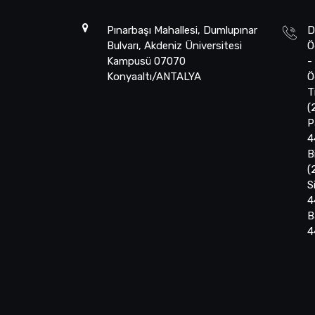
Pınarbaşı Mahallesi, Dumlupınar
D
Bulvarı, Akdeniz Üniversitesi
Ö
Kampusü 07070
-
Konyaaltı/ANTALYA
Ö
T
(
P
4
B
(
S
4
B
4