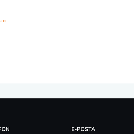
amı
FON
E-POSTA