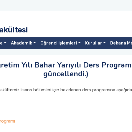
akültesi
te
Akademik
Öğrenci İşlemleri
Kurullar
Dekana M
tim Yılı Bahar Yarıyılı Ders Program
güncellendi.)
kültemiz lisans bölümleri için hazırlanan ders programına aşağıdaki 
Programı